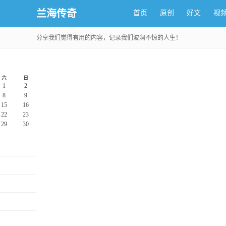
兰海传奇
首页
原创
好文
视
分享我们觉得有用的内容，记录我们波澜不惊的人生！
六
日
1
2
8
9
15
16
22
23
29
30