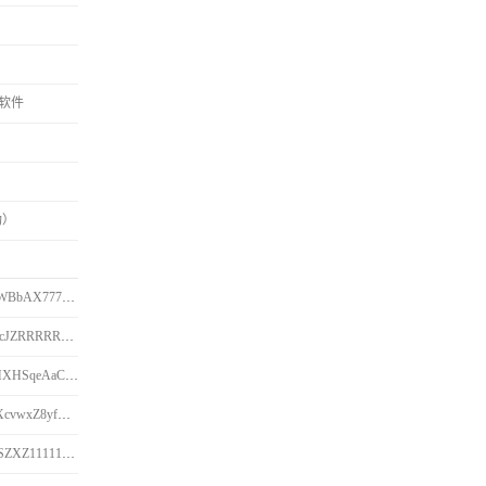
软件
功）
转错包退【TVDczREsi9eKoLNGMZaMxKxWBbAX777777】客服TeleGram:【@TrxEm】
转错包退【TN362fMvvmMZqnAoTc4X5Yc1cJZRRRRRRR】客服TeleGram:【@TrxEm】
转错包退【TRfUrmdESbYSL9khnRsf8HSvMXHSqeAaCr】客服TeleGram:【@TrxEm】
转错包退【TTHtrCMewNtHbfudqFUEbpSKXcvwxZ8yfR】客服TeleGram:【@TrxEm】
转错包退【TTTT6Aq45ZYLjswL1wp6KPJNSZXZ111111】客服TeleGram:【@TrxEm】