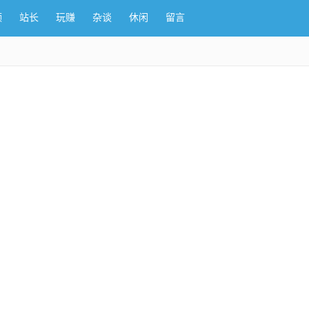
频
站长
玩赚
杂谈
休闲
留言