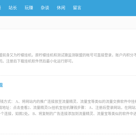
频
站长
玩赚
杂谈
休闲
留言
测联盟前身又为柠檬挂机，原柠檬挂机和测试猿监测联盟的帐号可直接登录，账户内积分不
司。注册后下载挂机软件然后最小化运行即可。
现
、赚钱方式： A、将网站内的推广连接放至流量精灵、流量宝等类似的流量交换软件中挂
载地址：点击查看2、流量精灵Or挂机宝挂机赚钱步骤： A、注册后登录网站，在网
个连接，如图2处。 B、将复制的广告连接添加到流量精灵、流量宝等类似的软件中