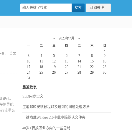
订阅关注
«
2023年7月
»
一
二
三
四
五
六
日
1
2
变。 芒果
3
4
5
6
7
8
9
10
11
12
13
14
15
16
17
18
19
20
21
22
23
24
25
26
27
28
29
30
31
最近发表
SEO内参全文
机即可。
站左侧导航
宝塔邮箱安装教程以及遇到的问题处理方法
进行流量交
一键隐藏Windows10中此电脑默认文件夹
40岁+转换职业方向的一些思路