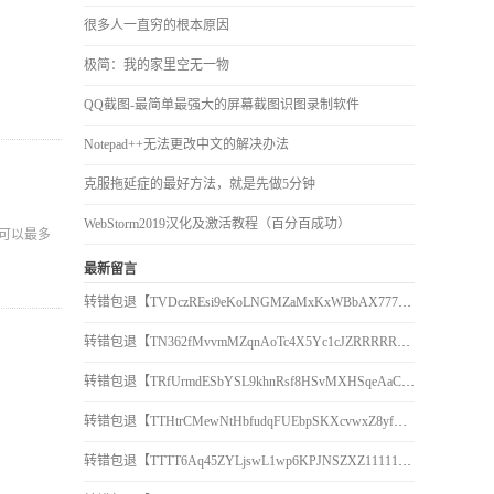
很多人一直穷的根本原因
极简：我的家里空无一物
QQ截图-最简单最强大的屏幕截图识图录制软件
Notepad++无法更改中文的解决办法
克服拖延症的最好方法，就是先做5分钟
WebStorm2019汉化及激活教程（百分百成功）
可以最多
最新留言
转错包退【TVDczREsi9eKoLNGMZaMxKxWBbAX777777】客服TeleGram:【@TrxEm】
转错包退【TN362fMvvmMZqnAoTc4X5Yc1cJZRRRRRRR】客服TeleGram:【@TrxEm】
转错包退【TRfUrmdESbYSL9khnRsf8HSvMXHSqeAaCr】客服TeleGram:【@TrxEm】
转错包退【TTHtrCMewNtHbfudqFUEbpSKXcvwxZ8yfR】客服TeleGram:【@TrxEm】
转错包退【TTTT6Aq45ZYLjswL1wp6KPJNSZXZ111111】客服TeleGram:【@TrxEm】