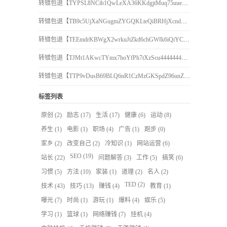
转错包退【TYPSL8NCib1QwLeXA36KKdgjtMuq75uuen】客服TeleGram:【@TrxEm】
转错包退【TB9c5UjXaNGugmZYGQKLteQiBRHjXcndCo】客服TeleGram:【@TrxEm】
转错包退【TEEmdrKBWgX2wrkuJtZkd6chGWfk6iQiYC】客服TeleGram:【@TrxEm】
转错包退【TJMt1AKwcTYmx7hoYfPh7tXzScu4444444】客服TeleGram:【@TrxEm】
转错包退【TTP9vDusB69BLQ6nR1CzMzGKSpdZ96unZU】客服TeleGram:【@TrxEm】
标签列表
原创
(2)
励志
(17)
生活
(17)
健康
(6)
运动
(8)
养生
(1)
电影
(1)
职场
(4)
广告
(1)
跑步
(0)
家乡
(2)
改变自己
(2)
冷知识
(1)
网站运营
(6)
SEO
(19)
站长
(22)
问题解答
(3)
工作
(5)
搞笑
(6)
习惯
(5)
方法
(10)
家装
(1)
道理
(2)
名人
(2)
TED
(2)
技术
(43)
技巧
(13)
赚钱
(4)
教育
(1)
曝光
(7)
时尚
(1)
游玩
(1)
爆料
(4)
娱乐
(5)
学习
(1)
篮球
(1)
网络赚钱
(7)
挂机
(4)