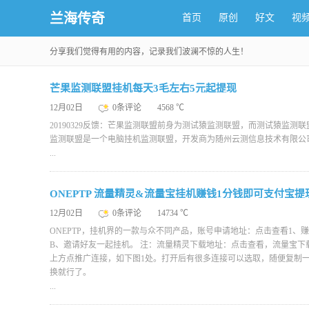
兰海传奇
首页
原创
好文
视
分享我们觉得有用的内容，记录我们波澜不惊的人生！
芒果监测联盟挂机每天3毛左右5元起提现
12月02日
0条评论
4568 ℃
20190329反馈：芒果监测联盟前身为测试猿监测联盟，而测试猿监
监测联盟是一个电脑挂机监测联盟，开发商为随州云测信息技术有限公
...
ONEPTP 流量精灵&流量宝挂机赚钱1分钱即可支付宝提
12月02日
0条评论
14734 ℃
ONEPTP，挂机界的一款与众不同产品，账号申请地址：点击查看1
B、邀请好友一起挂机。 注：流量精灵下载地址：点击查看，流量宝下
上方点推广连接，如下图1处。打开后有很多连接可以选取，随便复制一
换就行了。
...