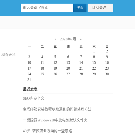
订阅关注
«
2023年7月
»
一
二
三
四
五
六
日
1
2
，和春天私
3
4
5
6
7
8
9
10
11
12
13
14
15
16
17
18
19
20
21
22
23
24
25
26
27
28
29
30
31
最近发表
SEO内参全文
宝塔邮箱安装教程以及遇到的问题处理方法
一键隐藏Windows10中此电脑默认文件夹
40岁+转换职业方向的一些思路