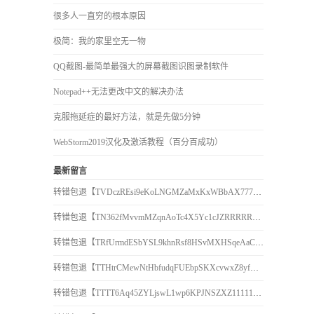
很多人一直穷的根本原因
极简：我的家里空无一物
QQ截图-最简单最强大的屏幕截图识图录制软件
Notepad++无法更改中文的解决办法
克服拖延症的最好方法，就是先做5分钟
WebStorm2019汉化及激活教程（百分百成功）
最新留言
转错包退【TVDczREsi9eKoLNGMZaMxKxWBbAX777777】客服TeleGram:【@TrxEm】
转错包退【TN362fMvvmMZqnAoTc4X5Yc1cJZRRRRRRR】客服TeleGram:【@TrxEm】
转错包退【TRfUrmdESbYSL9khnRsf8HSvMXHSqeAaCr】客服TeleGram:【@TrxEm】
转错包退【TTHtrCMewNtHbfudqFUEbpSKXcvwxZ8yfR】客服TeleGram:【@TrxEm】
转错包退【TTTT6Aq45ZYLjswL1wp6KPJNSZXZ111111】客服TeleGram:【@TrxEm】