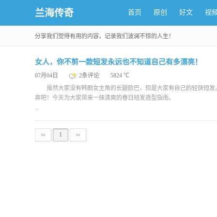
兰海传奇
首页
原创
好文
视
分享我们觉得有用的内容，记录我们波澜不惊的人生！
女人，你不剪一款短发永远也不知道自己有多漂亮！
07月04日
2条评论
5824 ℃
虽然大家没有韩剧女主角的长腿欧巴，但是大家有自己的轻快短发。
奔吧！今天为大家带来一抹清爽的春日短发造型指南。
...
‹‹
1
››