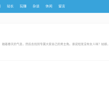
频
站长
玩赚
杂谈
休闲
留言
踏着春天的气息，然后去找到专属大家自己的男主角。谁说短发没有女人味？姑娘