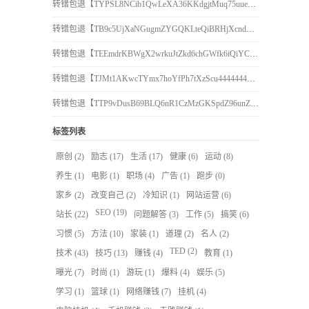
转错包退【TYPSL8NCib1QwLeXA36KKdgjtMuq75uuen】客服TeleGram:【@TrxEm】
转错包退【TB9c5UjXaNGugmZYGQKLteQiBRHjXcndCo】客服TeleGram:【@TrxEm】
转错包退【TEEmdrKBWgX2wrkuJtZkd6chGWfk6iQiYC】客服TeleGram:【@TrxEm】
转错包退【TJMt1AKwcTYmx7hoYfPh7tXzScu4444444】客服TeleGram:【@TrxEm】
转错包退【TTP9vDusB69BLQ6nR1CzMzGKSpdZ96unZU】客服TeleGram:【@TrxEm】
标签列表
原创
(2)
励志
(17)
生活
(17)
健康
(6)
运动
(8)
养生
(1)
电影
(1)
职场
(4)
广告
(1)
跑步
(0)
家乡
(2)
改变自己
(2)
冷知识
(1)
网站运营
(6)
SEO
(19)
站长
(22)
问题解答
(3)
工作
(5)
搞笑
(6)
习惯
(5)
方法
(10)
家装
(1)
道理
(2)
名人
(2)
TED
(2)
技术
(43)
技巧
(13)
赚钱
(4)
教育
(1)
曝光
(7)
时尚
(1)
游玩
(1)
爆料
(4)
娱乐
(5)
学习
(1)
篮球
(1)
网络赚钱
(7)
挂机
(4)