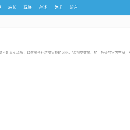
频
站长
玩赚
杂谈
休闲
留言
殊不知其实墙纸可以做出各种炫酷惊艳的风格。3D视觉效果、加上巧妙的室内布局，
。