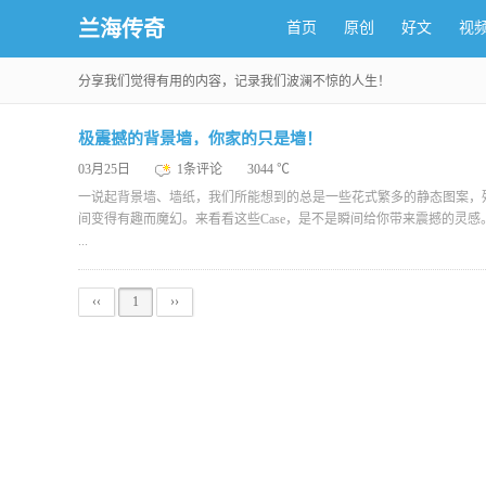
兰海传奇
首页
原创
好文
视
分享我们觉得有用的内容，记录我们波澜不惊的人生！
极震撼的背景墙，你家的只是墙！
03月25日
1条评论
3044 ℃
一说起背景墙、墙纸，我们所能想到的总是一些花式繁多的静态图案，
间变得有趣而魔幻。来看看这些Case，是不是瞬间给你带来震撼的灵感
...
‹‹
1
››