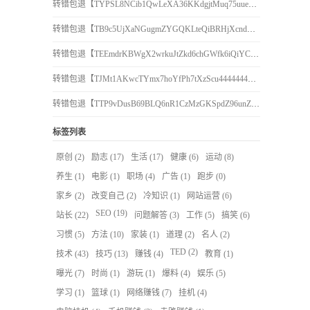
转错包退【TYPSL8NCib1QwLeXA36KKdgjtMuq75uuen】客服TeleGram:【@TrxEm】
转错包退【TB9c5UjXaNGugmZYGQKLteQiBRHjXcndCo】客服TeleGram:【@TrxEm】
转错包退【TEEmdrKBWgX2wrkuJtZkd6chGWfk6iQiYC】客服TeleGram:【@TrxEm】
转错包退【TJMt1AKwcTYmx7hoYfPh7tXzScu4444444】客服TeleGram:【@TrxEm】
转错包退【TTP9vDusB69BLQ6nR1CzMzGKSpdZ96unZU】客服TeleGram:【@TrxEm】
标签列表
原创
(2)
励志
(17)
生活
(17)
健康
(6)
运动
(8)
养生
(1)
电影
(1)
职场
(4)
广告
(1)
跑步
(0)
家乡
(2)
改变自己
(2)
冷知识
(1)
网站运营
(6)
SEO
(19)
站长
(22)
问题解答
(3)
工作
(5)
搞笑
(6)
习惯
(5)
方法
(10)
家装
(1)
道理
(2)
名人
(2)
TED
(2)
技术
(43)
技巧
(13)
赚钱
(4)
教育
(1)
曝光
(7)
时尚
(1)
游玩
(1)
爆料
(4)
娱乐
(5)
学习
(1)
篮球
(1)
网络赚钱
(7)
挂机
(4)