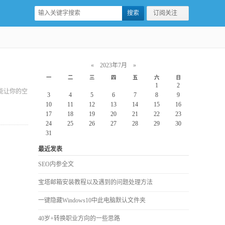
订阅关注
«
2023年7月
»
一
二
三
四
五
六
日
1
2
能让你的空
3
4
5
6
7
8
9
10
11
12
13
14
15
16
17
18
19
20
21
22
23
24
25
26
27
28
29
30
31
最近发表
SEO内参全文
宝塔邮箱安装教程以及遇到的问题处理方法
一键隐藏Windows10中此电脑默认文件夹
40岁+转换职业方向的一些思路