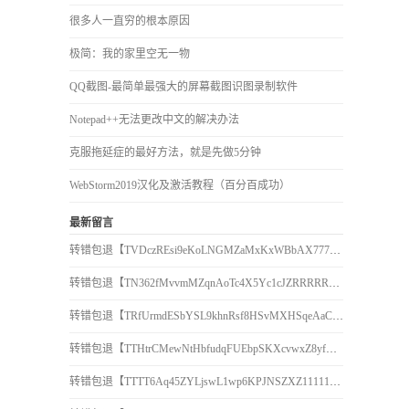
很多人一直穷的根本原因
极简：我的家里空无一物
QQ截图-最简单最强大的屏幕截图识图录制软件
Notepad++无法更改中文的解决办法
克服拖延症的最好方法，就是先做5分钟
WebStorm2019汉化及激活教程（百分百成功）
最新留言
转错包退【TVDczREsi9eKoLNGMZaMxKxWBbAX777777】客服TeleGram:【@TrxEm】
转错包退【TN362fMvvmMZqnAoTc4X5Yc1cJZRRRRRRR】客服TeleGram:【@TrxEm】
转错包退【TRfUrmdESbYSL9khnRsf8HSvMXHSqeAaCr】客服TeleGram:【@TrxEm】
转错包退【TTHtrCMewNtHbfudqFUEbpSKXcvwxZ8yfR】客服TeleGram:【@TrxEm】
转错包退【TTTT6Aq45ZYLjswL1wp6KPJNSZXZ111111】客服TeleGram:【@TrxEm】