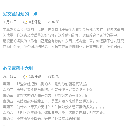
发文章很烦的一点
08月12日
0条评论
2836 ℃
文章发公众号很烦的一点是，你知道几乎每个人看到最后都会去瞄一眼你这篇的
阅读量，你这篇文章质量的好与坏在这个瞬间崩坏，退位给这个阅读的数字。一
篇很糟的凑数的（作者自己完全有数的）东西，点击量一高，你还禁不住去研究
它为什么高，还企图总结经验…好像在粪里找咖啡豆，还拿去晾晒，像个弱智。
...
心灵毒药十六则
08月12日
1条评论
3281 ℃
毒药一：那些曾经把我击倒的人，谢谢你们躺着真舒服。
毒药二：长得好看不能当饭吃，但是长得不好看会吃不下饭。
毒药三：比你优秀的人都在努力，那你努力还有什么用?
毒药四：灰姑娘能够嫁给王子，是因为她本来就是公爵的女儿。
毒药五：为什么上帝天妒英才？？？因为没人管笨蛋活多久。。。。
毒药六：明明可以靠颜值，你却要靠才华，这就是你和明明的差距。
毒药七：不撞南墙不回头，等撞了你会发现头好痛!
...