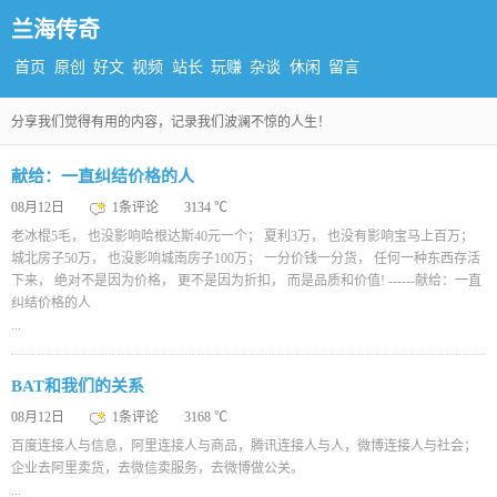
兰海传奇
首页
原创
好文
视频
站长
玩赚
杂谈
休闲
留言
分享我们觉得有用的内容，记录我们波澜不惊的人生！
献给：一直纠结价格的人
08月12日
1条评论
3134 ℃
老冰棍5毛， 也没影响哈根达斯40元一个； 夏利3万， 也没有影响宝马上百万；
城北房子50万， 也没影响城南房子100万； 一分价钱一分货， 任何一种东西存活
下来， 绝对不是因为价格， 更不是因为折扣， 而是品质和价值! ------献给：一直
纠结价格的人
...
BAT和我们的关系
08月12日
1条评论
3168 ℃
百度连接人与信息，阿里连接人与商品，腾讯连接人与人，微博连接人与社会；
企业去阿里卖货，去微信卖服务，去微博做公关。
...