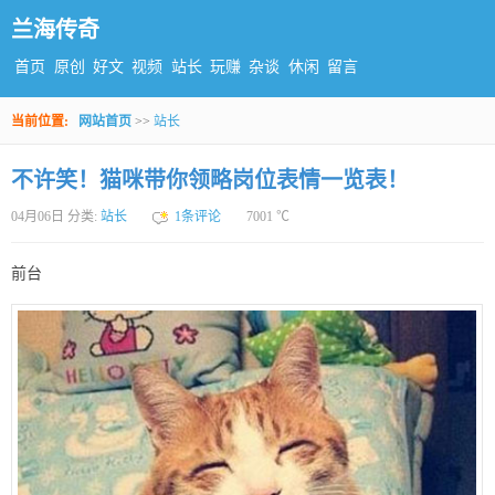
兰海传奇
首页
原创
好文
视频
站长
玩赚
杂谈
休闲
留言
当前位置:
网站首页
>>
站长
不许笑！猫咪带你领略岗位表情一览表！
04月06日 分类:
站长
1条评论
7001 ℃
前台