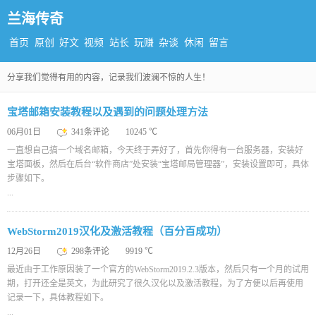
兰海传奇
首页
原创
好文
视频
站长
玩赚
杂谈
休闲
留言
分享我们觉得有用的内容，记录我们波澜不惊的人生！
宝塔邮箱安装教程以及遇到的问题处理方法
06月01日
341条评论
10245 ℃
一直想自己搞一个域名邮箱，今天终于弄好了，首先你得有一台服务器，安装好
宝塔面板，然后在后台“软件商店”处安装“宝塔邮局管理器”，安装设置即可，具体
步骤如下。
...
WebStorm2019汉化及激活教程（百分百成功）
12月26日
298条评论
9919 ℃
最近由于工作原因装了一个官方的WebStorm2019.2.3版本，然后只有一个月的试用
期，打开还全是英文，为此研究了很久汉化以及激活教程，为了方便以后再使用
记录一下，具体教程如下。
...