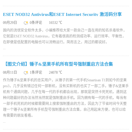
ESET NOD32 Antivirus和ESET Internet Security 激活码分享
（长期更新）
09月29日
0条评论
16532 ℃
国内的流氓安全软件太多，小编推荐给大家一款自己一直在用的知名杀毒软件，
它就是ESET NOD32 Antivirus，它有着很高的检测成功率、运行效率、平衡性，
在即便是低配置的电脑也可以流畅运行。简而言之，用过的都说好。
...
【图文介绍】锤子&坚果手机所有型号强制重启方法合集
08月11日
1条评论
24078 ℃
作为锤子&坚果手机的忠实用户，从锤子的第一代手机Smartisan T1到如今的坚果
pro3，几乎没有错过任何一部新机，没有买新机的也买了一部二手。锤子&坚果手
机有个通病问题，几乎在每一代的手机都会出现，那就是突然卡死死机，遇到这
种问题最好的办法当然当然就是强制重启手机。因为拥有每一代的手机，每当有
一部手机死机的时候都需要网上搜索强制重启的方法，因此为了节省时间今天整
理一个锤子&坚果所有手机型号强制重启方法合集，自己用起来方便，也可以给
有需要的朋友看看。
...