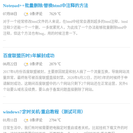
Notepad++批量删除/替换html中注释的方法
07月08日
0条评论
7629 ℃
对于一个经常修改html文件的人来说，在html中经常会遇到超多的html注释，html
注释少还能一个一个删，一多就累死人，为此找了一个办法能够批量删除html中
注释，但这个方法也有bug，用的时候注意一下。
...
百度联盟历时3年解封成功
06月22日
0条评论
2879 ℃
2017年6月份百度联盟被封，主要原因就是和别人搞了一个流量互换，导致网站流
量异常，最终账号被百度联盟直接封禁。2020年6月22日，历时3年的时候终于申
请解封成功，这期间百度联盟中的八个网站只剩下2个网站还在正常运营，另外6
个站要么域名没续费，要么由于备案问题直接删除了网站。
...
windows7定时关机/重启教程（测试可用）
01月11日
0条评论
2794 ℃
日常生活中，我们有时候需要把电脑定时重启或者关机，比如挂机下载文件的时