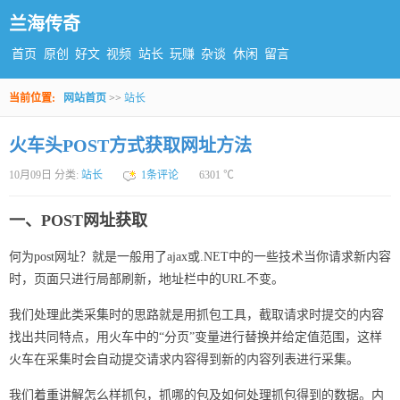
兰海传奇
首页
原创
好文
视频
站长
玩赚
杂谈
休闲
留言
当前位置:
网站首页
>>
站长
火车头POST方式获取网址方法
10月09日 分类:
站长
1条评论
6301 ℃
一、POST网址获取
何为post网址？就是一般用了ajax或.NET中的一些技术当你请求新内容
时，页面只进行局部刷新，地址栏中的URL不变。
我们处理此类采集时的思路就是用抓包工具，截取请求时提交的内容
找出共同特点，用火车中的“分页”变量进行替换并给定值范围，这样
火车在采集时会自动提交请求内容得到新的内容列表进行采集。
我们着重讲解怎么样抓包，抓哪的包及如何处理抓包得到的数据。内