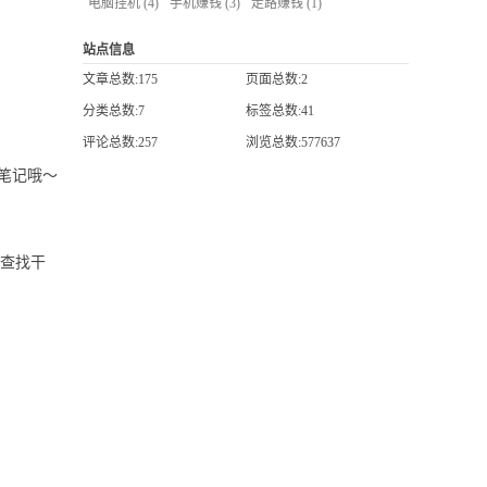
电脑挂机
(4)
手机赚钱
(3)
走路赚钱
(1)
站点信息
文章总数:175
页面总数:2
分类总数:7
标签总数:41
评论总数:257
浏览总数:577637
笔记哦～
速查找干