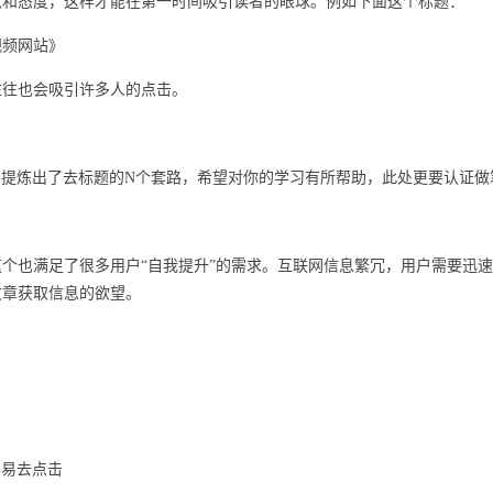
点和态度，这样才能在第一时间吸引读者的眼球。例如下面这个标题：
视频网站》
往往也会吸引许多人的点击。
中提炼出了去标题的N个套路，希望对你的学习有所帮助，此处更要认证做
个也满足了很多用户“自我提升”的需求。互联网信息繁冗，用户需要迅
文章获取信息的欲望。
容易去点击