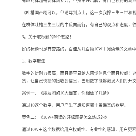
有趣的标题需要标新立异，不按常理出牌，有自己独特的观
《吐槽国产剧可以，但请骂到点上，这一次我撑三生三世和
在群体吐槽三生三世的中反向而行，有自己的观点和态度，
3。关于取标题的N个套路！
好的标题也是有套路的，百佳从几百篇10W＋阅读量的文章
1、数字聚焦
数字的辨别力很高，而且很容易给人感觉信息全面且权威！这
货，让自己快捷的接收到信息，善用数字能够激发人们打开
案例一：《朋友圈的10大谣言，你相信了几条》
通过10这个数字，用户产生了想知道哪十条谣言的欲望。
案例二：《10W+阅读的好标题是怎么炼成的》
通过10W＋这个数据给用户权威性、专业性的感知，用户更