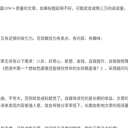
一篇10W＋质量的文章，如果标题起得不好，可能就变成两三万的阅读量
，又有足够的吸引力。百佳概括为有卖点、有内容、有趣味：
识里无非有以下需求：八卦、好奇心、欲望、金钱、自我提升、自我愉悦
：《西游中第一个想劫色唐僧还能保住性命的女妖精是谁？》，采用疑问
歪曲，不夸大，否则就变成标题党了。自媒体讲究的是长期的收益，文章
击进来发现内容差强人意，就会导致分享率低下，长期会影响文章的阅读