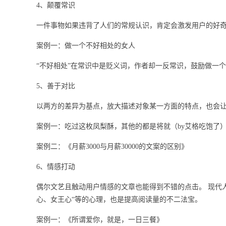
4、颠覆常识
一件事物如果违背了人们的常规认识，肯定会激发用户的好
案例一：做一个不好相处的女人
“不好相处”在常识中是贬义词，作者却一反常识，鼓励做一
5、善于对比
以两方的差异为基点，放大描述对象某一方面的特点，也会
案例一：吃过这枚凤梨酥，其他的都是将就（by艾格吃饱了
案例二：《月薪3000与月薪30000的文案的区别》
6、情感打动
偶尔文艺且触动用户情感的文章也能得到不错的点击。 现代
心、女王心“等的心理，也是提高阅读量的不二法宝。
案例一：《所谓爱你，就是，一日三餐》