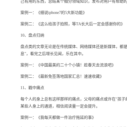
己有用的东西，总结某个细分领域知识，发布对用户有帮助
案例一：《细说iphone7的5大新功能》
案例二：《这么给孩子拍照，等TA长大后一定会感谢你的》
10、盘点归纳
盘点类的文章无论是在传统媒体、网络媒体还是新媒体，都是
息”，看完之后增长见闻，乐在其中。
案例一：《中国最美的二十个小镇！趁春天去流浪吧》
案例二：《最新免签落地国家汇总！速速收藏》
11、戳中痛点
每个人的身上总有这样那样的痛点，父母的痛点或许在“孩子
某些人身上的通道，相信阅读量一定会提升。
案例一：《我每天都做一件治疗拖延的事》