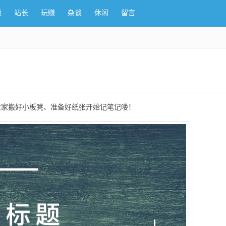
频
站长
玩赚
杂谈
休闲
留言
大家搬好小板凳、准备好纸张开始记笔记喽！