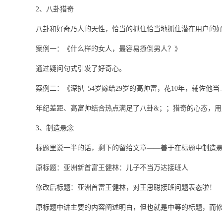
2、八卦猎奇
八卦和好奇乃人的天性，恰当的抓住恰当地抓住潜在用户的
案例一：《什么样的女人，最容易撩倒男人？》
通过疑问句式引发了好奇心。
案例二：《深扒| 54岁嫁给29岁的高帅富，花10年，辅佐
年纪差距、高富帅结合热点满足了八卦&；；猎奇的心态，用
3、制造悬念
标题里说一半的话，剩下的留给文章——善于在标题中制造
原标题：亚洲新首富王健林：儿子不当万达接班人
修改后标题：亚洲首富王健林，对王思聪接班问题表态啦！
原标题中讲主要的内容阐述明白，但也就是中等的标题，而修