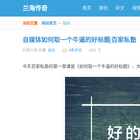
兰海传奇
首页
原创
好文
视
当前位置:
网站首页
>>
站长
自媒体如何取一个牛逼的好标题|百家私塾
05月13日 分类:
站长
8条评论
4391 ℃
今天百家私塾的第一堂课是《如何取一个牛逼的好标题》，