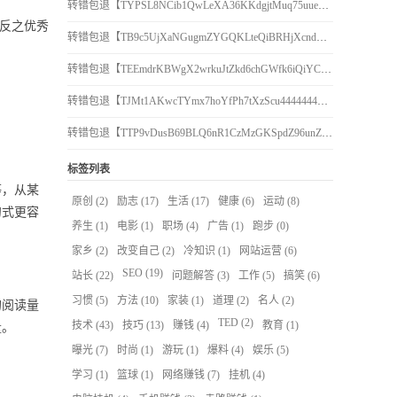
转错包退【TYPSL8NCib1QwLeXA36KKdgjtMuq75uuen】客服TeleGram:【@TrxEm】
，反之优秀
转错包退【TB9c5UjXaNGugmZYGQKLteQiBRHjXcndCo】客服TeleGram:【@TrxEm】
转错包退【TEEmdrKBWgX2wrkuJtZkd6chGWfk6iQiYC】客服TeleGram:【@TrxEm】
转错包退【TJMt1AKwcTYmx7hoYfPh7tXzScu4444444】客服TeleGram:【@TrxEm】
转错包退【TTP9vDusB69BLQ6nR1CzMzGKSpdZ96unZU】客服TeleGram:【@TrxEm】
标签列表
等，从某
原创
(2)
励志
(17)
生活
(17)
健康
(6)
运动
(8)
句式更容
养生
(1)
电影
(1)
职场
(4)
广告
(1)
跑步
(0)
家乡
(2)
改变自己
(2)
冷知识
(1)
网站运营
(6)
SEO
(19)
站长
(22)
问题解答
(3)
工作
(5)
搞笑
(6)
习惯
(5)
方法
(10)
家装
(1)
道理
(2)
名人
(2)
的阅读量
TED
(2)
技术
(43)
技巧
(13)
赚钱
(4)
教育
(1)
量。
曝光
(7)
时尚
(1)
游玩
(1)
爆料
(4)
娱乐
(5)
学习
(1)
篮球
(1)
网络赚钱
(7)
挂机
(4)