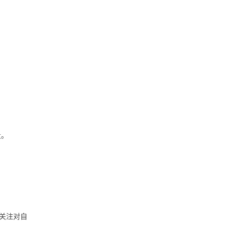
量。
关注对自