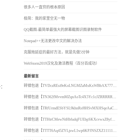
很多人一直穷的根本原因
极简：我的家里空无一物
QQ截图-最简单最强大的屏幕截图识图录制软件
Notepad++无法更改中文的解决办法
克服拖延症的最好方法，就是先做5分钟
WebStorm2019汉化及激活教程（百分百成功）
最新留言
转错包退【TVDczREsi9eKoLNGMZaMxKxWBbAX777777】客服TeleGram:【@TrxEm】
子：
转错包退【TN362fMvvmMZqnAoTc4X5Yc1cJZRRRRRRR】客服TeleGram:【@TrxEm】
转错包退【TRfUrmdESbYSL9khnRsf8HSvMXHSqeAaCr】客服TeleGram:【@TrxEm】
转错包退【TTHtrCMewNtHbfudqFUEbpSKXcvwxZ8yfR】客服TeleGram:【@TrxEm】
转错包退【TTTT6Aq45ZYLjswL1wp6KPJNSZXZ111111】客服TeleGram:【@TrxEm】