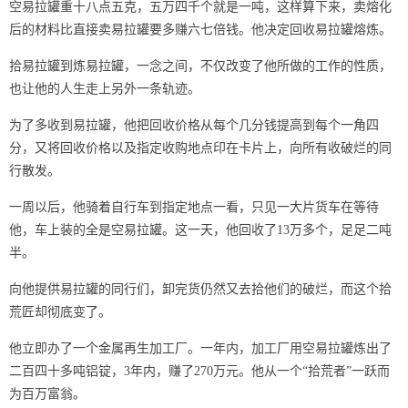
空易拉罐重十八点五克，五万四千个就是一吨，这样算下来，卖熔化
后的材料比直接卖易拉罐要多赚六七倍钱。他决定回收易拉罐熔炼。
拾易拉罐到炼易拉罐，一念之间，不仅改变了他所做的工作的性质，
也让他的人生走上另外一条轨迹。
为了多收到易拉罐，他把回收价格从每个几分钱提高到每个一角四
分，又将回收价格以及指定收购地点印在卡片上，向所有收破烂的同
行散发。
一周以后，他骑着自行车到指定地点一看，只见一大片货车在等待
他，车上装的全是空易拉罐。这一天，他回收了13万多个，足足二吨
半。
向他提供易拉罐的同行们，卸完货仍然又去拾他们的破烂，而这个拾
荒匠却彻底变了。
他立即办了一个金属再生加工厂。一年内，加工厂用空易拉罐炼出了
二百四十多吨铝锭，3年内，赚了270万元。他从一个“拾荒者”一跃而
为百万富翁。