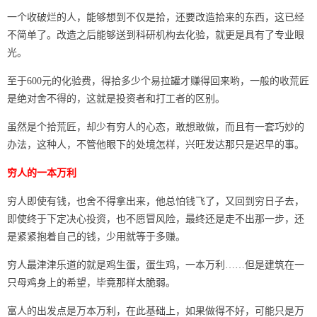
一个收破烂的人，能够想到不仅是拾，还要改造拾来的东西，这已经
不简单了。改造之后能够送到科研机构去化验，就更是具有了专业眼
光。
至于600元的化验费，得拾多少个易拉罐才赚得回来哟，一般的收荒匠
是绝对舍不得的，这就是投资者和打工者的区别。
虽然是个拾荒匠，却少有穷人的心态，敢想敢做，而且有一套巧妙的
办法，这种人，不管他眼下的处境怎样，兴旺发达那只是迟早的事。
穷人的一本万利
穷人即使有钱，也舍不得拿出来，他总怕钱飞了，又回到穷日子去，
即使终于下定决心投资，也不愿冒风险，最终还是走不出那一步，还
是紧紧抱着自己的钱，少用就等于多赚。
穷人最津津乐道的就是鸡生蛋，蛋生鸡，一本万利……但是建筑在一
只母鸡身上的希望，毕竟那样太脆弱。
富人的出发点是万本万利，在此基础上，如果做得不好，可能只是万