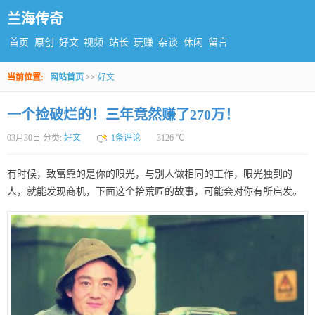
兰海传奇
首页
原创
好文
视频
站长
玩赚
杂谈
休闲
留言
当前位置:
网站首页
>>
好文
一个捡破烂的！三年竟然赚了270万！
03月30日 分类:
好文
1条评论
3126 ℃
有时候，致富靠的是你的眼光，与别人做相同的工作，眼光独到的
人，就能发现商机，下面这个拾荒匠的故事，可能会对你有所启发。