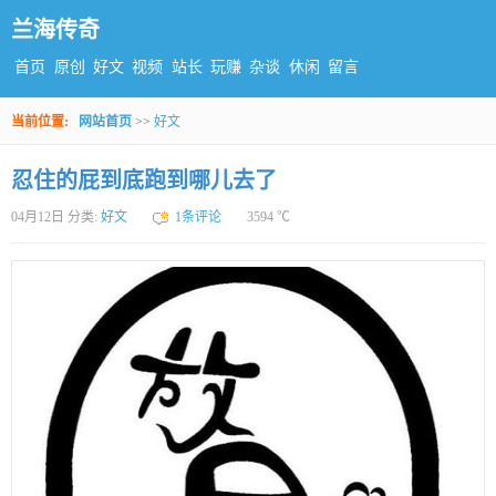
兰海传奇
首页
原创
好文
视频
站长
玩赚
杂谈
休闲
留言
当前位置:
网站首页
>>
好文
忍住的屁到底跑到哪儿去了
04月12日 分类:
好文
1条评论
3594 ℃