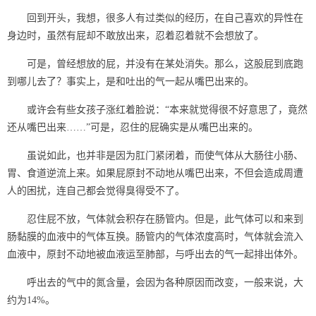
回到开头，我想，很多人有过类似的经历，在自己喜欢的异性在
身边时，虽然有屁却不敢放出来，忍着忍着就不会想放了。
可是，曾经想放的屁，并没有在某处消失。那么，这股屁到底跑
到哪儿去了？事实上，是和吐出的气一起从嘴巴出来的。
或许会有些女孩子涨红着脸说：“本来就觉得很不好意思了，竟然
还从嘴巴出来……”可是，忍住的屁确实是从嘴巴出来的。
虽说如此，也并非是因为肛门紧闭着，而使气体从大肠往小肠、
胃、食道逆流上来。如果屁原封不动地从嘴巴出来，不但会造成周遭
人的困扰，连自己都会觉得臭得受不了。
忍住屁不放，气体就会积存在肠管内。但是，此气体可以和来到
肠黏膜的血液中的气体互换。肠管内的气体浓度高时，气体就会流入
血液中，原封不动地被血液运至肺部，与呼出去的气一起排出体外。
呼出去的气中的氮含量，会因为各种原因而改变，一般来说，大
约为14%。