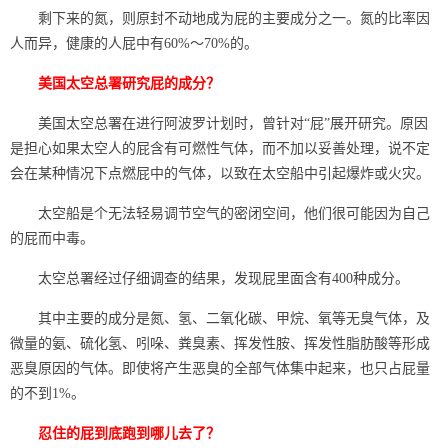
剩下来的氮，则原封不动地成为屁的主要成分之一。氮的比率因
人而异，健康的人屁中有60%～70%的。
美国太空总署研究屁的成分？
美国太空总署在进行阿波罗计划时，曾针对“屁”展开研究。原因
是担心如果太空人的屁含有可燃性气体，而不加以妥善处理，说不定
会在某种情况下点燃屁中的气体，以致在太空船中引起爆炸或火灾。
太空船是个无法轻易调节空气的密闭空间，他们很可能因为自己
的屁而中毒。
太空总署经过仔细调查的结果，发现屁里面含有400种成分。
其中主要的成分是氮、氢、二氧化碳、甲烷、氧等无臭气体，及
微量的氨、硫化氢、吲哚、粪臭素、挥发性胺、挥发性脂肪酸等形成
恶臭原因的气体。即使将产生恶臭的全部气体集中起来，也只占屁量
的不到1%。
忍住的屁到底跑到哪儿去了？