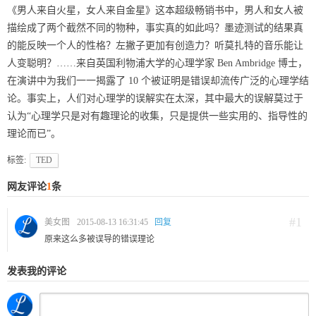
《男人来自火星，女人来自金星》这本超级畅销书中，男人和女人被
描绘成了两个截然不同的物种，事实真的如此吗？墨迹测试的结果真
的能反映一个人的性格？左撇子更加有创造力？听莫扎特的音乐能让
人变聪明？……来自英国利物浦大学的心理学家 Ben Ambridge 博士，
在演讲中为我们一一揭露了 10 个被证明是错误却流传广泛的心理学结
论。事实上，人们对心理学的误解实在太深，其中最大的误解莫过于
认为“心理学只是对有趣理论的收集，只是提供一些实用的、指导性的
理论而已”。
标签:
TED
网友评论
1
条
#1
美女图
2015-08-13 16:31:45
回复
原来这么多被误导的错误理论
发表我的评论