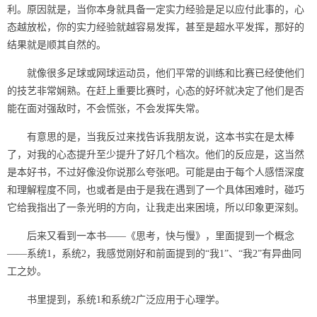
利。原因就是，当你本身就具备一定实力经验是足以应付此事的，心
态越放松，你的实力经验就越容易发挥，甚至是超水平发挥，那好的
结果就是顺其自然的。
就像很多足球或网球运动员，他们平常的训练和比赛已经使他们
的技艺非常娴熟。在赶上重要比赛时，心态的好坏就决定了他们是否
能在面对强敌时，不会慌张，不会发挥失常。
有意思的是，当我反过来找告诉我朋友说，这本书实在是太棒
了，对我的心态提升至少提升了好几个档次。他们的反应是，这当然
是本好书，不过好像没你说那么夸张吧。可能是由于每个人感悟深度
和理解程度不同，也或者是由于是我在遇到了一个具体困难时，碰巧
它给我指出了一条光明的方向，让我走出来困境，所以印象更深刻。
后来又看到一本书——《思考，快与慢》，里面提到一个概念
——系统1，系统2，我感觉刚好和前面提到的“我1”、“我2”有异曲同
工之妙。
书里提到，系统1和系统2广泛应用于心理学。