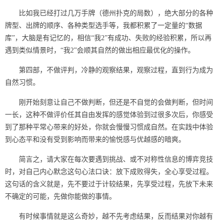
比如我已经打过几万手牌（德州扑克的局数），绝大部分的各种
牌型、出牌的顺序、各种类型选手等，我都积累了一定量的“数据
库”，大脑是有记忆的，相信“我2”有成功、失败的经验积累，所以再
遇到类似情景时，“我2”会顺其自然的做出相应最优化的操作。
第四部，不做评判，冷静的观察结果，观察过程，直到行为成为
自然习惯。
刚开始刻意让自己不做判断，但还是不自觉的会做判断，但时间
一长，这种不做评价任其自由发挥的感觉体验到过很多次后，你感受
到了那种平常心带来的好处，你就会慢慢习惯成自然。在实践中体验
到心态平和没有受到影响而带来的愉悦感与优越感的暗爽。
简言之，请大家在每次要遇到挑战、或不对称性信息的博弈竞技
时，对自己内心默念这句心法口诀：放下成败得失，全心享受过程。
这句话的含义就是，先不要过于计较结果，先享受过程，先放下未来
不确定的可能，先做你能做的事情。
有时候事情就是这么奇妙，越不先考虑结果，反而结果对你越有