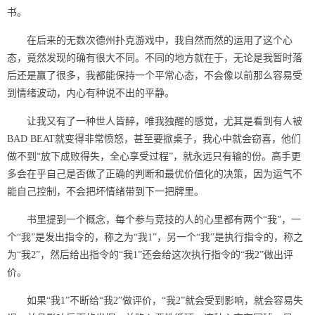
书。
在后来的无数次德州扑克游戏中，我自然而然的运用了这个心
态，竟然发现的确有很大不同。不同的地方就在于，无论是我暂时落
后还是赢了很多，我都能保持一个平常心态，不会像以前那么容易受
到情绪波动，内心有种说不出的平静。
让我又有了一种世人皆醉，唯我独醒的感觉，尤其是看到有人被
BAD BEAT就变得非常愤怒，甚至要掀桌子，我心中就会窃喜，他们
做不到“放下成败得失，全心享受过程”，就永远只有输的份。高手更
多会在乎自己是否做了正确的判断和最优价值化的决策，因为运气不
能自己控制，不会把坏情绪带到下一把牌里。
书里提到一个概念，每个参与竞技的人的心里都有两个“我”，一
个“我”是发出指令的，称之为“我1”，另一个“我”是执行指令的，称之
为“我2”，然后给出指令的“我1”还会给这次执行指令的“我2”做出评
价。
如果“我1”不断给“我2”做评价，“我2”就会受到影响，就会容易失