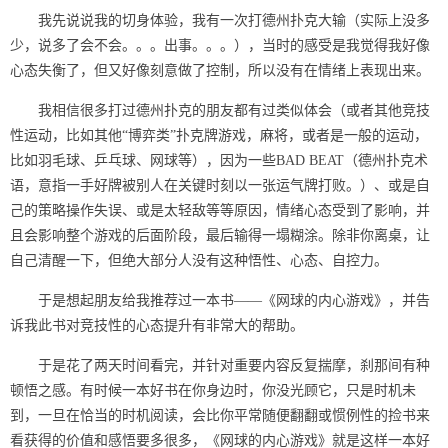
我先说说我的切身体验，我有一次打德州扑克大输（实际上没多
少，说多了会不会。。。出事。。。），当时的感受是我觉得我好像
心态失衡了，但又好像刻意做了控制，所以没有在情绪上表现出来。
我相信很多打过德州扑克的朋友都有过类似体会（或者其他竞技
性运动，比如其他“博弈类”扑克牌游戏，麻将，或者是一般的运动，
比如羽毛球、乒乓球、网球等），因为一些BAD BEAT（德州扑克术
语，意指一手好牌被别人在关键时刻以一张运气牌打败。）、或是自
己的策略操作失误、或是太轻敌等等原因，情绪心态受到了影响，并
且会影响整个游戏的后面阶段，最后输得一塌糊涂。除非你离桌，让
自己清醒一下，但绝大部分人没有这种悟性、心态、自控力。
于是想起朋友给我推荐过一本书——《网球的内心游戏》，并告
诉我此书对竞技性的心态提升有非常大的帮助。
于是花了两天时间看完，并针对重要内容反复揣摩，刹那间有种
顿悟之感。有时候一本好书在你身边时，你没光顾它，只是时机未
到，一旦在恰当的时机阅读，会比你平常随便翻翻或惯例性的捡书来
看获得的价值和感悟要多很多，《网球的内心游戏》就是这样一本好