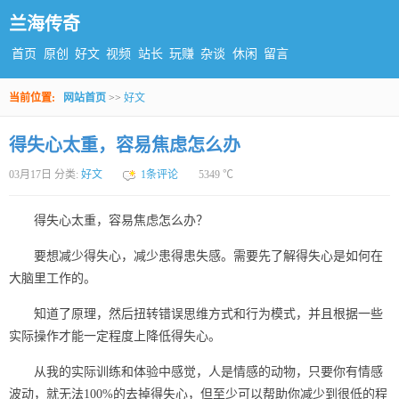
兰海传奇
首页
原创
好文
视频
站长
玩赚
杂谈
休闲
留言
当前位置:
网站首页
>>
好文
得失心太重，容易焦虑怎么办
03月17日 分类:
好文
1条评论
5349 ℃
得失心太重，容易焦虑怎么办？
要想减少得失心，减少患得患失感。需要先了解得失心是如何在
大脑里工作的。
知道了原理，然后扭转错误思维方式和行为模式，并且根据一些
实际操作才能一定程度上降低得失心。
从我的实际训练和体验中感觉，人是情感的动物，只要你有情感
波动，就无法100%的去掉得失心，但至少可以帮助你减少到很低的程