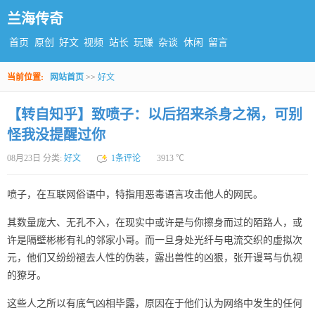
兰海传奇
首页
原创
好文
视频
站长
玩赚
杂谈
休闲
留言
当前位置:
网站首页
>>
好文
【转自知乎】致喷子：以后招来杀身之祸，可别
怪我没提醒过你
08月23日 分类:
好文
1条评论
3913 ℃
喷子，在互联网俗语中，特指用恶毒语言攻击他人的网民。
其数量庞大、无孔不入，在现实中或许是与你擦身而过的陌路人，或
许是隔壁彬彬有礼的邻家小哥。而一旦身处光纤与电流交织的虚拟次
元，他们又纷纷褪去人性的伪装，露出兽性的凶狠，张开谩骂与仇视
的獠牙。
这些人之所以有底气凶相毕露，原因在于他们认为网络中发生的任何