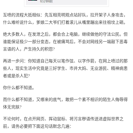
互喷的流程大抵相似：先互相亮明观点站好队，拉开架子人身攻击，
什么难听说什么，爹娘二大爷们打着滚儿从嘴里蹦出来往祖坟上砸。
绝大多数人，在发泄之后，都会合上电脑，继续做他的守法公民。但
谁能保证极少一部分变态，在被痛骂后，不会对网线另一端敲下恶毒
言语的人，产生持久的积怨?
再进一步问：你知道自己每天以笔作弦、以字作箭，在网上喷过的那
些人，现实生活中究竟是三好学生、市井大妈、无业游民、精神病患
者或是杀人犯?
你什么都不知道。
而什么都不知道，又哪来的底气，敢把一个素不相识的陌生人侮辱得
体无完肤?
不论何时，在点开网页、挥动鼠标、将污言秽语传送进虚拟世界之
前，请务必要把下面这句话默念几遍：