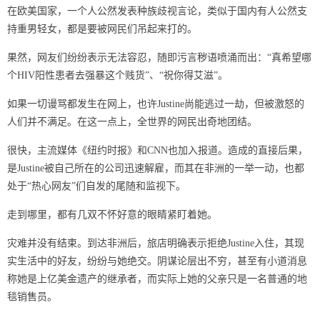
在欧美国家，一个人公然发表种族歧视言论，类似于国内有人公然支
持重男轻女，都是要被网民们吊起来打的。
果然，网友们纷纷表示无法容忍，随即污言秽语喷涌而出：“真希望哪
个HIV阳性患者去强暴这个贱货”、“祝你得艾滋”。
如果一切谩骂都发生在网上，也许Justine尚能逃过一劫，但被激怒的
人们并不满足。在这一点上，全世界的网民出奇地团结。
很快，主流媒体《纽约时报》和CNN也加入报道。造成的直接后果，
是Justine被自己所在的公司迅速解雇，而其在非洲的一举一动，也都
处于“热心网友”们自发的尾随和监视下。
走到哪里，都有几双不怀好意的眼睛紧盯着她。
灾难并没有结束。到达非洲后，旅店明确表示拒绝Justine入住，其现
实生活中的好友，纷纷与她绝交。阴谋论层出不穷，甚至有小道消息
称她是上亿美金遗产的继承者，而实际上她的父亲只是一名普通的地
毯销售员。