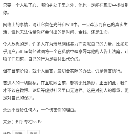
只要一个人铁了心，哪怕身处千里之外，他也一定能在现实中找得到
你。
网络上的事情，请让它留在光纤和Wifi中。一旦牵涉到自己的真实生
活，谁也无法估量你将会付出的是时间、金钱、还是生命。
令人欣慰的是，许多人在为清除网络暴力而贡献自己的力量。比如知
乎用户yolfilm曾经试图将一个在私信中肆意辱骂他的人告上法庭，让
喷子们知道，自己的行为是要付出代价的。
但在目前阶段，就个人而言，最切合实际的办法，仍是谨言慎行。
普通人的一切隐私，在互联网面前，都将无处遁形，正因如此，我们
才不该在微博、论坛等虚拟社区里口无遮拦。这是对别人的尊重，更
是对自己的保护。
永远不要给任何人，一个伤害你的理由。
来源：知乎专栏ho Ec