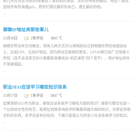
前几天在浏览Ted的时候看到了黄凯莉的演讲，突然觉得很受触动，将这个演讲，
送给所有的海遇girls，愿你们遇见最好的自己，遇见最好的他。
...
聊聊IP地址库那些事儿
11月30日
2条评论
3805 ℃
网络世界没有空间概念，但有几种方式可以将网民标注到物理世界的地理坐标
上，比如GPS，比如IP地址。因为移动互联网的普及，GPS大概已经广泛地被人
所知（连不会说英文的小贩都能准确说出“机匹诶死”四个音节），而IP地址却并
不常被提起。
...
职业SEO应该学习哪些知识体系
11月17日
1条评论
3847 ℃
如果想把SEO作为职业，那我应该系统学习哪些方面的知识？搜索引擎优化是一
个比较综合性的技艺，既牵扯到很多纯技术的像服务器方面的知识，也牵扯到很
文科的东西，多学总是有好处的。下面只是我认为的至少应该系统学习的知识。
...