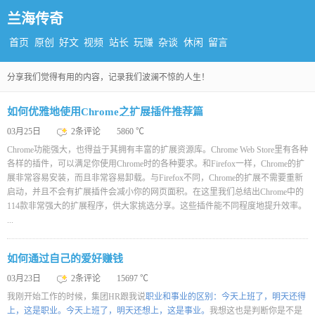
兰海传奇
首页
原创
好文
视频
站长
玩赚
杂谈
休闲
留言
分享我们觉得有用的内容，记录我们波澜不惊的人生！
如何优雅地使用Chrome之扩展插件推荐篇
03月25日
2条评论
5860 ℃
Chrome功能强大，也得益于其拥有丰富的扩展资源库。Chrome Web Store里有各种
各样的插件，可以满足你使用Chrome时的各种要求。和Firefox一样，Chrome的扩
展非常容易安装，而且非常容易卸载。与Firefox不同，Chrome的扩展不需要重新
启动，并且不会有扩展插件会减小你的网页面积。在这里我们总结出Chrome中的
114款非常强大的扩展程序，供大家挑选分享。这些插件能不同程度地提升效率。
...
如何通过自己的爱好赚钱
03月23日
2条评论
15697 ℃
我刚开始工作的时候，集团HR跟我说
职业和事业的区别：今天上班了，明天还得
上，这是职业。今天上班了，明天还想上，这是事业。
我想这也是判断你是不是