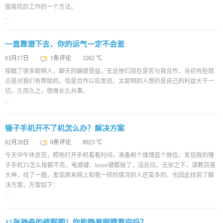
做喜欢的工作的一个方法。
...
一直靠谱下去，你的运气一定不会差
03月17日
1条评论
3262 ℃
接触了很多聪明人，聊天的确很受益，无论他们现在是否与我合作，当初有些观
点是对我们有帮助的。但是合作以后发现，太聪明的人想的是自己的利益大于一
切，久而久之，很难长久共事。
...
锤子手机开不了机怎么办？解决方案
02月20日
0条评论
8923 ℃
今天中午休息完，照例打开手机看看时间，准备刷个微博逛个微信，发现我的锤
子手机T1怎么按都不亮，电源键、home键都按了，没反应。无奈之下，请教百度
大神，找了一圈，发现原来网上和我一样的情况的人还蛮多的，也因此找到了解
决方案，方案如下：
...
15张神奇的催眠图！你能睁着眼睛看完吗？