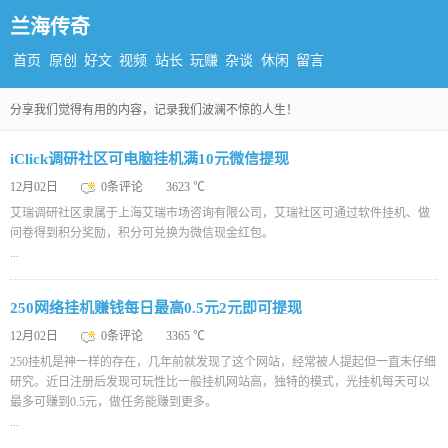
兰海传奇
首页
原创
好文
视频
站长
玩赚
杂谈
休闲
留言
分享我们觉得有用的内容，记录我们波澜不惊的人生！
iClick调研社区可电脑挂机满10元微信提现
12月02日
0条评论
3623 ℃
艾瑞调研社区隶属于上海艾瑞市场咨询有限公司，艾瑞社区可通过软件挂机、做
问卷得到积分奖励，积分可兑换为微信现金红包。
...
250网络挂机赚钱每日最高0.5元2元即可提现
12月02日
0条评论
3365 ℃
250挂机是神一样的存在，几年前就发现了这个网站，经常被人提起但一直未仔细
研究。近日注册后发现可玩性比一般挂机网站高，独特的模式，光挂机每天可以
最多可赚到0.5元，做任务能赚到更多。
...