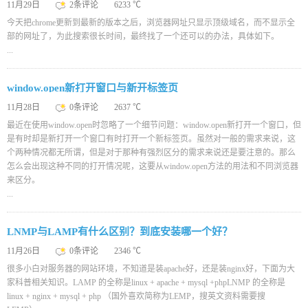
11月29日
2条评论
6233 ℃
今天把chrome更新到最新的版本之后，浏览器网址只显示顶级域名，而不显示全
部的网址了，为此搜索很长时间，最终找了一个还可以的办法，具体如下。
...
window.open新打开窗口与新开标签页
11月28日
0条评论
2637 ℃
最近在使用window.open时忽略了一个细节问题：window.open新打开一个窗口，但
是有时却是新打开一个窗口有时打开一个新标签页。虽然对一般的需求来说，这
个两种情况都无所谓，但是对于那种有强烈区分的需求来说还是要注意的。那么
怎么会出现这种不同的打开情况呢，这要从window.open方法的用法和不同浏览器
来区分。
...
LNMP与LAMP有什么区别？到底安装哪一个好？
11月26日
0条评论
2346 ℃
很多小白对服务器的网站环境，不知道是装apache好，还是装nginx好，下面为大
家科普相关知识。LAMP 的全称是linux + apache + mysql +phpLNMP 的全称是
linux + nginx + mysql + php （国外喜欢简称为LEMP，搜英文资料需要搜