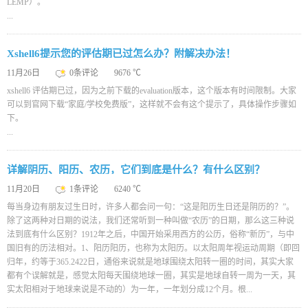
LEMP）。
...
Xshell6提示您的评估期已过怎么办？附解决办法！
11月26日
0条评论
9676 ℃
xshell6 评估期已过，因为之前下载的evaluation版本，这个版本有时间限制。大家
可以到官网下载“家庭/学校免费版”，这样就不会有这个提示了，具体操作步骤如
下。
...
详解阴历、阳历、农历，它们到底是什么？有什么区别？
11月20日
1条评论
6240 ℃
每当身边有朋友过生日时，许多人都会问一句：“这是阳历生日还是阴历的？”。
除了这两种对日期的说法，我们还常听到一种叫做“农历”的日期，那么这三种说
法到底有什么区别？1912年之后，中国开始采用西方的公历，俗称“新历”，与中
国旧有的历法相对。1、阳历阳历，也称为太阳历。以太阳周年视运动周期（即回
归年，约等于365.2422日，通俗来说就是地球围绕太阳转一圈的时间，其实大家
都有个误解就是，感觉太阳每天围绕地球一圈，其实是地球自转一周为一天，其
实太阳相对于地球来说是不动的）为一年，一年划分成12个月。根
...