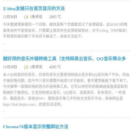
Z-blog友链只在首页显示的方法
11月30日
1条评论
2605 ℃
今天整理博客遇到一个问题，那就是每个页面都显示了友情链接，这从SEO的角
度来说并不是很友好，只需要让首页存在友情链接就好，对于z-blog（PHP版本）
不熟悉的我折腾了半天终于解决了，具体方法如下。
...
贼好用的音乐外链转换工具（支持网易云音乐、QQ音乐等众多
平台）
11月30日
1条评论
4285 ℃
本人比较喜欢听音乐，日常听音乐主要使用网易云音乐和QQ音乐两个平台，但由
于版权等问题，如今不少音乐需要升级成VIP才能听，更不要想着能下载下来了。
今天推荐一款贼好用的音乐外链转换工具，它可以将你听的歌曲链接直接提取到
歌曲的下载地址，它支持网易云音乐、QQ音乐、百度音乐、虾米音乐、一听音
乐、酷我音乐、音悦台MV、酷狗音乐等几乎所有主流音乐平台，具体网址是
https://link.hhtjim.com/，赶紧去试试吧。
...
Chrome78版本显示完整网址方法