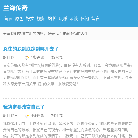
兰海传奇
首页
原创
好文
视频
站长
玩赚
杂谈
休闲
留言
分享我们觉得有用的内容，记录我们波澜不惊的人生！
忍住的屁到底跑到哪儿去了
04月12日
1条评论
3598 ℃
其实你每天都有“排气”(放屁的雅称)，即使没有人听到。那么，究竟屁从哪里来？
又到哪里去？为什么有的屁臭有的屁不臭？有的屁响有的屁不响？都和你的生活
习惯密切相关哦，而且有一些屁甚至预示着身体的一些疾病，不可不重视。今天
和大家分享一篇关于“屁”的文章，来涨姿势咯！
...
我决定要改变自己了
04月12日
4条评论
7421 ℃
我慢慢才明白，工作不好可以找，薪水不够可以换个公司，我比这些更需要的是
开阔自己的眼界，拓宽自己的视野，和一颗坚定而勇敢的心。当这些都有的时
候，剩下的都是水到渠成的事情了。当我明白自己真正缺失的是什么的时候，我