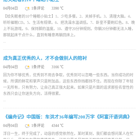
04月04日
1条评论
3390 ℃
【给失眠者的10个睡眠小贴士】1、少吃多餐。2、关掉手机。3、清理大脑。4、
听听催眠CD。5、生活有规律。6、把洗澡水温调低。7、卧室不要刷红色。8、晚
上不玩游戏。9、保持脚的温度。10、遵守20分钟规则。你躺20分钟都无法入睡，
那就起床干点什么，直到有睡意再躺回床上。
...
成为真正优秀的人，才不会做别人的陪衬
04月04日
1条评论
3166 ℃
因为你不够优秀，优秀到不用去争取，优秀到可以忽略一些东西。当你成功的时
候，所谓的鲜花和掌声只是附加品，这些东西你挡都挡不住。而现在你除了年轻
一无所有，只有努力，让自己真正强大起来。如果只是片面的追求那些名誉性的
东西只会让你迷失方向，活得很累。
...
《编舟记》中国版：车洪才36年编写200万字《阿富汗语词典》
04月04日
1条评论
4344 ℃
浮日一生，终于完成了，动容的感觉依然在。某时某刻，我们都会想问某人在忙