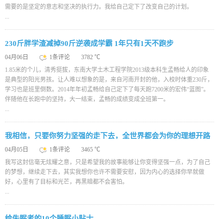
需要的是坚定的意志和坚决的执行力。我给自己定下了改变自己的计划。
...
230斤胖学渣减掉90斤逆袭成学霸 1年只有1天不跑步
04月06日
1条评论
3782 ℃
1.85米的个儿，清秀挺拔，东南大学土木工程学院2013级本科生孟畅给人的印象
是典型的阳光男孩。让人难以想象的是，来自河南开封的他，入校时体重230斤，
学习也是班里倒数。2014年年初孟畅给自己定下了每天跑7200米的宏伟“蓝图”。
伴随他在长跑中的坚持，大一结束，孟畅的成绩变成全班第一。
...
我相信，只要你努力坚强的走下去，全世界都会为你的理想开路
04月05日
1条评论
3465 ℃
我写这封信毫无炫耀之意，只是希望我的故事能够让你变得坚强一点，为了自己
的梦想，继续走下去，其实我想你也许不需要安慰，因为内心的选择你早就做
好，心里有了目标和光芒，再黑暗都不会害怕。
...
给失眠者的10个睡眠小贴士