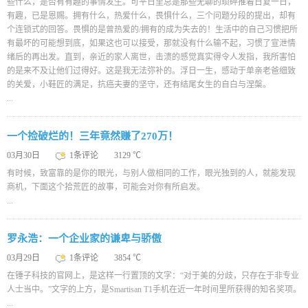
些什么，是否有有趣的事情发生。可平日里总是那些无聊的琐碎推着日复一日，
有趣，已是恩赐。拥有什么，热爱什么，畏惧什么，三个问题分段的提出，却有
个连锁式的回答。畏惧的是曾热爱的/拥有的成为失去的！生活中的自己习惯把所
有最坏的可能想到底，如果这也可以接受，那就没有什么输不起，习惯了宣泄情
绪后的再出发。直到，亲近的家人离世，击溃的感觉真实得令人发指，我所害怕
的是来不及让他们过得好。这是我无法弥补的。浮日一生，感动于单亲老爸细致
的关爱，小鞋匠的满足，抗癌夫妻的坚守，还有结尾女生的自白与涅槃。
...
一个捡破烂的！三年竟然赚了270万！
03月30日
1条评论
3129 ℃
有时候，致富靠的是你的眼光，与别人做相同的工作，眼光独到的人，就能发现
商机，下面这个拾荒匠的故事，可能会对你有所启发。
...
罗永浩：一个企业家的谦卑与骄傲
03月29日
1条评论
3854 ℃
在锤子科技的官网上，是这样一行置顶的文字：“对于美的分歧，只存在于非专业
人士当中。”文字的上方，是Smartisan T1手机在近一年时间里所获得的知名奖项。
...